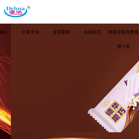
展示
企業文化
資質榮譽
在線留言
聯係草莓免费视
频污黄