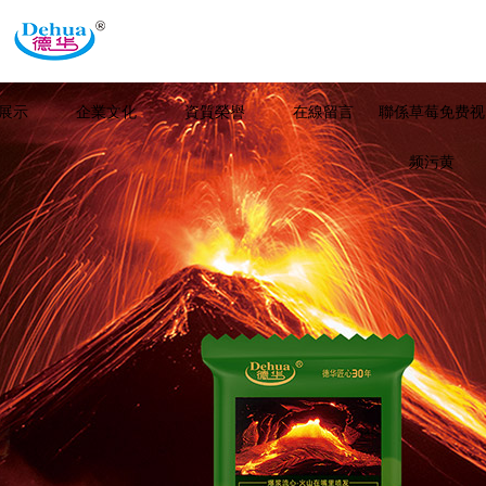
展示
企業文化
資質榮譽
在線留言
聯係草莓免费视
频污黄