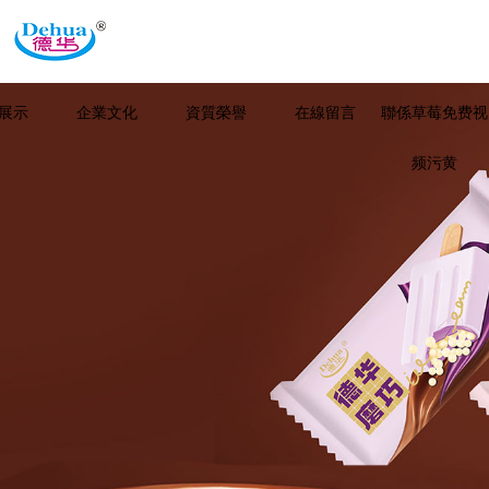
展示
企業文化
資質榮譽
在線留言
聯係草莓免费视
频污黄