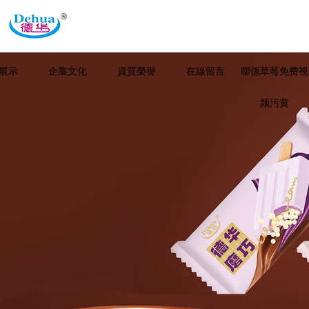
展示
企業文化
資質榮譽
在線留言
聯係草莓免费视
频污黄