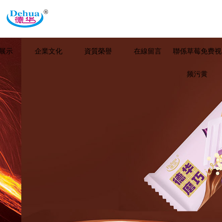
展示
企業文化
資質榮譽
在線留言
聯係草莓免费视
频污黄