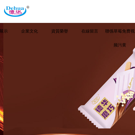
展示
企業文化
資質榮譽
在線留言
聯係草莓免费视
频污黄