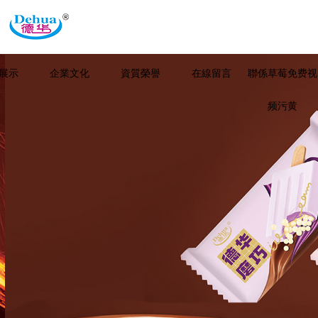
展示
企業文化
資質榮譽
在線留言
聯係草莓免费视
频污黄