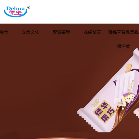
展示
企業文化
資質榮譽
在線留言
聯係草莓免费视
频污黄