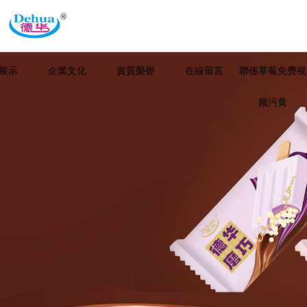
展示
企業文化
資質榮譽
在線留言
聯係草莓免费视
频污黄