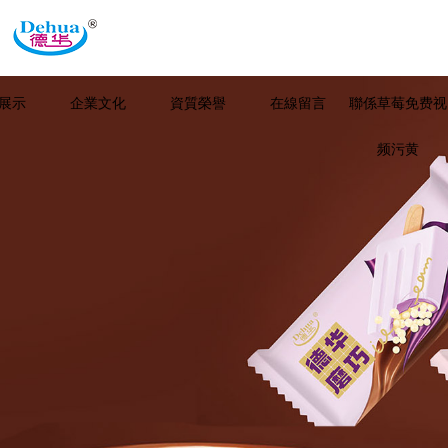
展示
企業文化
資質榮譽
在線留言
聯係草莓免费视
频污黄